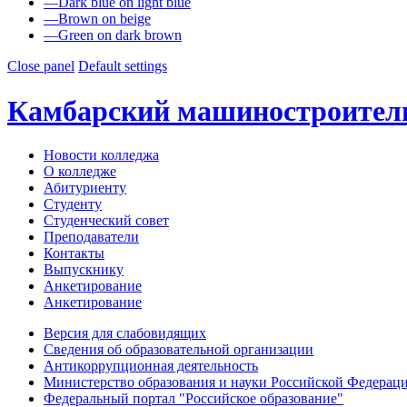
—
Dark blue on light blue
—
Brown on beige
—
Green on dark brown
Close panel
Default settings
Камбарский машиностроител
Новости колледжа
О колледже
Абитуриенту
Студенту
Студенческий совет
Преподаватели
Контакты
Выпускнику
Анкетирование
Анкетирование
Версия для слабовидящих
Сведения об образовательной организации
Антикоррупционная деятельность
Министерство образования и науки Российской Федерац
Федеральный портал "Российское образование"