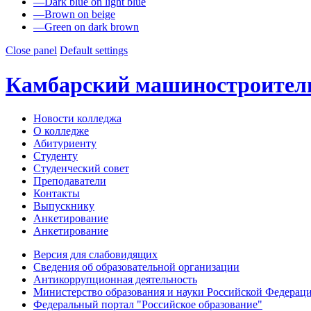
—
Dark blue on light blue
—
Brown on beige
—
Green on dark brown
Close panel
Default settings
Камбарский машиностроител
Новости колледжа
О колледже
Абитуриенту
Студенту
Студенческий совет
Преподаватели
Контакты
Выпускнику
Анкетирование
Анкетирование
Версия для слабовидящих
Сведения об образовательной организации
Антикоррупционная деятельность
Министерство образования и науки Российской Федерац
Федеральный портал "Российское образование"