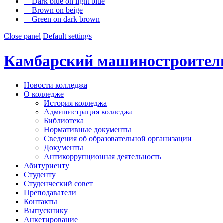
—
Dark blue on light blue
—
Brown on beige
—
Green on dark brown
Close panel
Default settings
Камбарский машиностроител
Новости колледжа
О колледже
История колледжа
Администрация колледжа
Библиотека
Нормативные документы
Сведения об образовательной организации
Документы
Антикоррупционная деятельность
Абитуриенту
Студенту
Студенческий совет
Преподаватели
Контакты
Выпускнику
Анкетирование