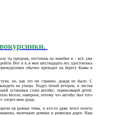
вокурсники.
олу ты придешь, постоишь на линейке и – всё, уже
ойти. Вот и я, в мои шестнадцать лет, удостоилась
первокурсники обычно проходит на берегу Камы в
тучи, но, как это ни странно, дождя не было. С
ыходить на улицы. Подул тихий ветерок, и листья
синей остановки стоял автобус, перевозящий детей.
тало весело, наверное, потому что автобус был того
бус согрел мою душу.
орили на разные темы, и кто-то даже хотел попеть
 машины, маленькие домики и развилки дорог. Наш