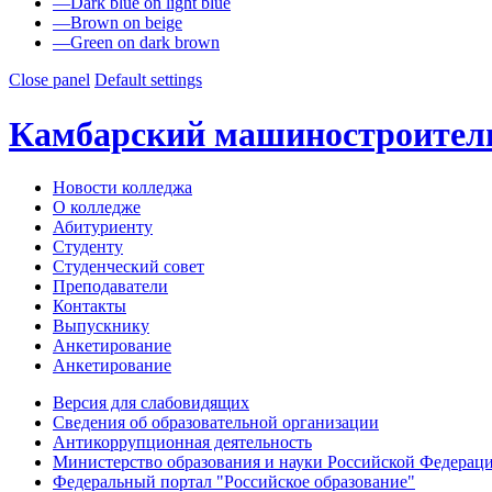
—
Dark blue on light blue
—
Brown on beige
—
Green on dark brown
Close panel
Default settings
Камбарский машиностроител
Новости колледжа
О колледже
Абитуриенту
Студенту
Студенческий совет
Преподаватели
Контакты
Выпускнику
Анкетирование
Анкетирование
Версия для слабовидящих
Сведения об образовательной организации
Антикоррупционная деятельность
Министерство образования и науки Российской Федерац
Федеральный портал "Российское образование"