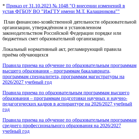
*
Приказ от 31.10.2023 № 1048 "О внесении изменений в
устав ФГБОУ ВО "ИжГТУ имени М.Т. Калашникова""
План финансово-хозяйственной дятельности образовательной
организации, утверждённом и установленном
законодательством Российской Федерации порядке или
бюджетных смет образовательной организации.
Локальный нормативный акт, регламирующий правила
приёма обучающихся
Правила приема на обучение по образовательным программам
высшего образования – программам бакалавриата,
программам специалитета, программам магистратуры на
2026/2027 учебный год
Правила приема по образовательным программам высшего
образования – программам подготовки научных и научно-
педагогических кадров в аспирантуре на 2026/2027 учебный
год
Правила приема на обучение по образовательным программам
среднего профессионального образования на 2026/2027
учебный год