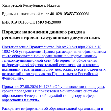
Удмуртской Республике г. Ижевск
Единый казначейский счет: 40102810545370000081
БИК 019401100 ОКТМО 94520000
Порядок наполнения данного раздела
регламентирован следующими документами:
Постановление Правительства РФ от 20 октября 2021 г. N
1802 «Об утверждении Правил размещения на официальном
сайте образовательной организации в информационно-
телекоммуникационной сети "Интернет" и обновления
информации об образовательной организации, а также о
признании утратившими силу некоторых актов и отдельных
положений некоторых актов Правительства Российской
Федерации»
.
Приказ от 27.08.2024 № 1735 «Об установлении процедуры,
сроков проведения и показателей мониторинга системы
образования Федеральной службой по надзору в сфере
образования и науки».
Раскрытие информации об образовательной организации в