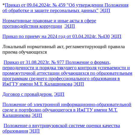
*
Приказ от 09.04.2024г. № 459 "Об утверждении Положения
об обработке и защите персональных данных"
ЭЦП
Нормативные правовые и иные акты в сфере
противодействия коррупции
ЭЦП
Приказ по приему на 2024 год от 03.04.2024г. №430
ЭЦП
Локальный нормативный акт, регламентирующий правила
приема обучающихся
Приказ от 31.08.2023г. № 977 Положение о формах,
периодичности и порядка тякущего контроля успеваемости и
промежуточной аттестации обучающихся по образовательным
программам среднего профессионального образования в
ИжГТУ имени М.Т. Калашникова
ЭЦП
Договор с провайдером.
ЭЦП
Положение об электронной информационно-образовательной
среде и портфолио обучающегося в ИжГТУ имени М.Т.
Калашникова
ЭЦП
Положение о внутривузовской системе оценки качества
образования
ЭЦП