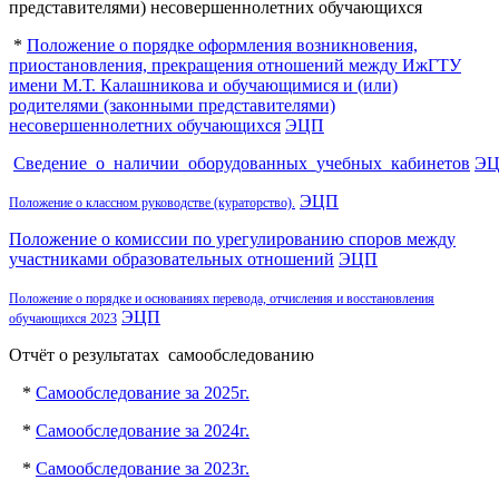
представителями) несовершеннолетних обучающихся
*
Положение о порядке оформления возникновения,
приостановления, прекращения отношений между ИжГТУ
имени М.Т. Калашникова и обучающимися и (или)
родителями (законными представителями)
несовершеннолетних обучающихся
ЭЦП
Сведение_о_наличии_оборудованных_учебных_кабинетов
Э
ЭЦП
Положение о классном руководстве (кураторство).
Положение о комиссии по урегулированию споров между
участниками образовательных отношений
ЭЦП
Положение о порядке и основаниях перевода, отчисления и восстановления
ЭЦП
обучающихся 2023
Отчёт о результатах самообследованию
*
Самообследование за 2025г.
*
Самообследование за 2024г.
*
Самообследование за 2023г.