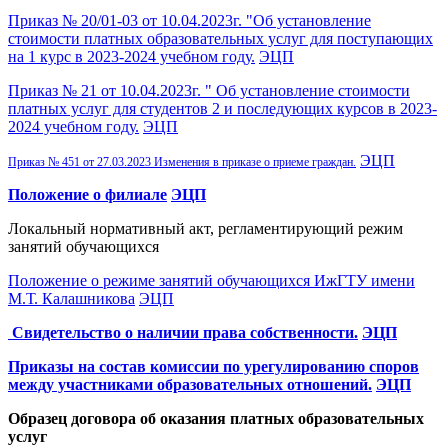
Приказ № 20/01-03 от 10.04.2023г. "Об установление
стоимости платных образовательных услуг для поступающих
на 1 курс в 2023-2024 учебном году.
ЭЦП
Приказ № 21 от 10.04.2023г. " Об установление стоимости
платных услуг для студентов 2 и последующих курсов в 2023-
2024 учебном году.
ЭЦП
ЭЦП
Приказ № 451 от 27.03.2023 Изменения в приказе о приеме граждан.
Положение о филиале
ЭЦП
Локальный нормативный акт, регламентирующий режим
занятий обучающихся
Положение о режиме занятий обучающихся ИжГТУ имени
М.Т. Калашникова
ЭЦП
Свидетельство о наличии права собственности.
ЭЦП
Приказы на состав комиссии по урегулированию споров
между участниками образовательных отношений.
ЭЦП
Образец договора об оказания платных образовательных
услуг